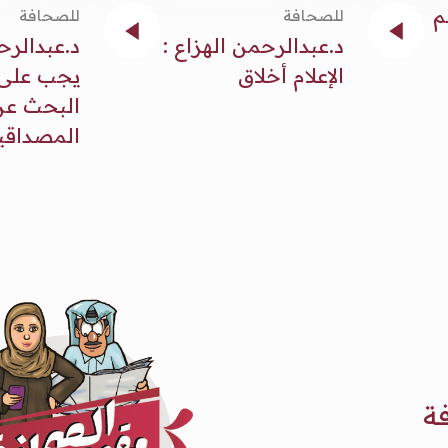
م
للصحافة
للصحافة
د.عبدالرحمن الهزاع :
د.عبدالرح
الإعلام أخلاق
يجب على ا
البحث عن
المصداقي
ة