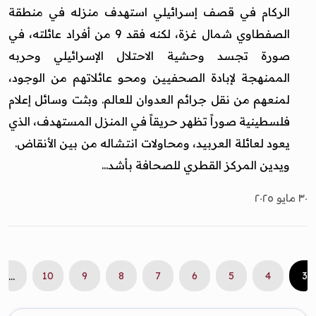
الركام في قصف إسرائيلي استهدف منزله في منطقة
الصفطاوي شمال غزة، لكنه فقد 9 من أفراد عائلته، في
صورة تجسد وحشية الاحتلال الإسرائيلي وحربه
الممنهجة لإبادة الصحفيين ومحو عائلاتهم من الوجود،
لمنعهم من نقل جرائم العدوان للعالم. وبثت وسائل إعلام
فلسطينية صوراً تظهر حريقاً في المنزل المستهدف، الذي
يعود لعائلة العربيد، ومحاولات انتشاله من بين الأنقاض.
ويدين المركز القطري للصحافة بأشد...
٣٠ مايو ٢٠٢٥
10
9
8
7
6
5
4
3
...