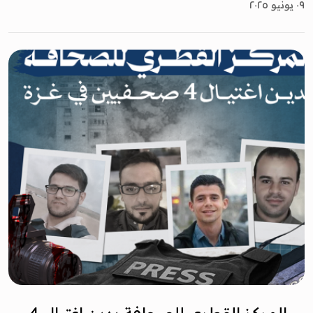
٠٩ يونيو ٢٠٢٥