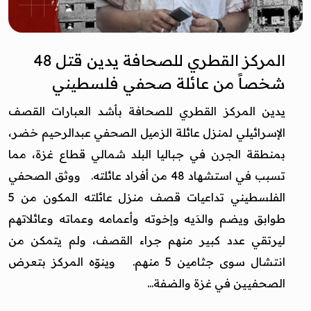
المركز القطري للصحافة يدين قتل 48
شخصاً من عائلة صحفي فلسطيني
يدين المركز القطري للصحافة بأشد العبارات القصف
الإسرائيلي لمنزل عائلة الزميل الصحفي عبدالرحيم خضر،
بمنطقة الجرن في جباليا البلد شمالي قطاع غزة، مما
تسبب في استشهاد 48 من أفراد عائلته. ووثق الصحفي
الفلسطيني تداعيات قصف منزل عائلته المكون من 5
طوابق ويضم والدَيه وإخوته وأعمامه وعماته وعائلاتهم
ليرتقي عدد كبير منهم جراء القصف، ولم يتمكن من
انتشال سوى جثامين 5 منهم. وينوّه المركز بتعرض
الصحفيين في غزة والضفة...