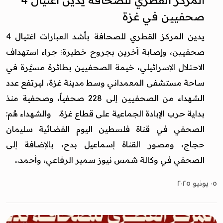
المركز القطري للصحافة يدين اغتيال 4
صحفيين في غزة
يدين المركز القطري للصحافة بأشد العبارات اغتيال 4
صحفيين، وإصابة آخرين بجروح خطيرة؛ جراء استهداف
الاحتلال الإسرائيلي، خيمة الصحفيين بطائرة مسيَّرة في
ساحة مستشفى المعمداني وسط مدينة غزة، ليرتفع عدد
الشهداء من الصحفيين إلى 228 صحفياً، وصحفية منذ
بداية حرب الإبادة الجماعية على قطاع غزة. والشهداء هُم:
الصحفي في قناة فلسطين اليوم الفضائية سليمان
حجاج، ومصور القناة إسماعيل بدح، بالإضافة إلى
الصحفي في وكالة شمس نيوز سمير الرفاعي، وأحمد...
٠٥ يونيو ٢٠٢٥