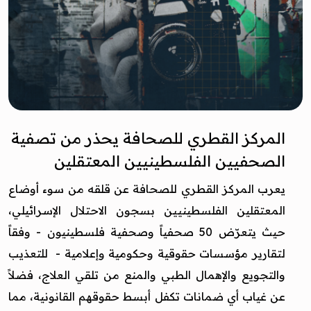
المركز القطري للصحافة يحذر من تصفية
الصحفيين الفلسطينيين المعتقلين
يعرب المركز القطري للصحافة عن قلقه من سوء أوضاع
المعتقلين الفلسطينيين بسجون الاحتلال الإسرائيلي،
حيث يتعرّض 50 صحفياً وصحفية فلسطينيون - وفقاً
لتقارير مؤسسات حقوقية وحكومية وإعلامية - للتعذيب
والتجويع والإهمال الطبي والمنع من تلقي العلاج، فضلاً
عن غياب أي ضمانات تكفل أبسط حقوقهم القانونية، مما