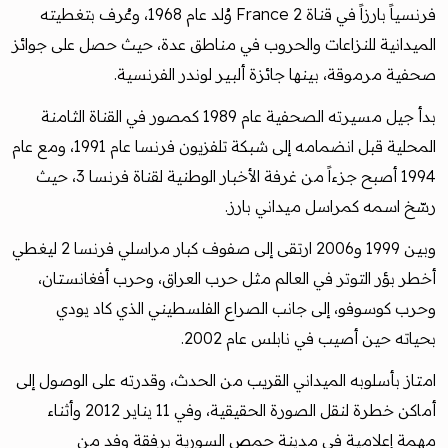
فرنسياً بارزاً في قناة France 2 وُلد عام 1968، وعُرف بتغطيته
الميدانية للنزاعات والحروب في مناطق عدة، حيث حصل على جوائز
صحفية مرموقة، بينها جائزة ألبير لوندر الفرنسية.
بدأ جيل مسيرته الصحفية عام 1989 كمصور في القناة الثامنة
المحلية قبل انضمامه إلى شبكة تلفزيون فرنسا عام 1991، ومع عام
1994 أصبح جزءاً من غرفة الأخبار الوطنية لقناة فرنسا 3، حيث
رسّخ اسمه كمراسل ميداني بارز.
وبين 1999 و2006 ارتقى إلى صفوف كبار مراسلي فرنسا 2 ليغطي
أخطر بؤر التوتر في العالم مثل حرب العراق، وحرب أفغانستان،
وحرب كوسوفو، إلى جانب الصراع الفلسطيني الذي كاد يودي
بحياته حين أصيب في نابلس عام 2002.
امتاز بأسلوبه الميداني القريب من الحدث، وقدرته على الوصول إلى
أماكن خطرة لنقل الصورة الحقيقية، وفي 11 يناير 2012 وأثناء
مهمة إعلامية في مدينة حمص السورية برفقة وفد من