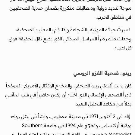
موجة تنديد دولية ومطالبات متكررة بضمان حماية الصحفيين
في مناطق الحرب.
تميزت حياته المهنية بالشجاعة والالتزام بالمعايير الصحفية،
وجعلت منه رمزاً للمراسل الميداني الذي يضع نقل الحقيقة فوق
كل اعتبار.
رينو.. ضحية الغزو الروسي
كان برنت أنتوني رينو الصحفي والمخرج الوثائقي الأمريكي نموذجاً
نادراً للصحفي الإنساني الذي اختار أن يكون حاضراً في قلب المآسي
بدلاً من مقاعد التحليل البعيد.
وُلد في 2 أكتوبر 1971 في مدينة ممفيس، ونشأ في ليتل روك
بولاية أركنساس، وتخرّج عام 1994 في جامعة Southern
Methodist بتخصص في اللغة الإنجليزية، ولكنه اختار العمل في