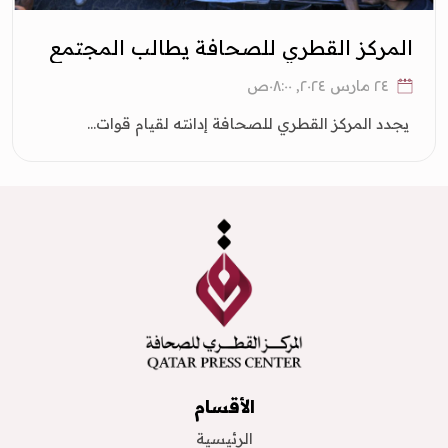
المركز القطري للصحافة يطالب المجتمع
الدولي بحماية الصحفيين في غزة
٢٤ مارس ٢٠٢٤, ٠٨:٠٠ص
يجدد المركز القطري للصحافة إدانته لقيام قوات...
الأقسام
الرئيسية