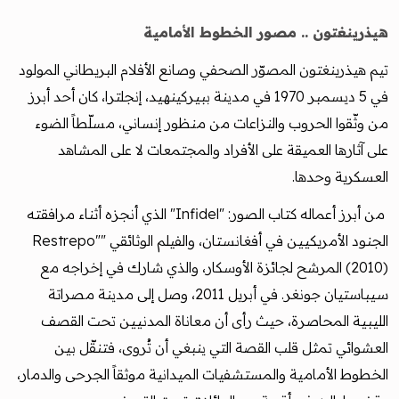
هيذرينغتون .. مصور الخطوط الأمامية
تيم هيذرينغتون المصوّر الصحفي وصانع الأفلام البريطاني المولود
في 5 ديسمبر 1970 في مدينة ببيركينهيد، إنجلترا، كان أحد أبرز
من وثّقوا الحروب والنزاعات من منظور إنساني، مسلّطاً الضوء
على آثارها العميقة على الأفراد والمجتمعات لا على المشاهد
العسكرية وحدها.
من أبرز أعماله كتاب الصور: "Infidel" الذي أنجزه أثناء مرافقته
الجنود الأمريكيين في أفغانستان، والفيلم الوثائقي "Restrepo"
(2010) المرشح لجائزة الأوسكار، والذي شارك في إخراجه مع
سيباستيان جونغر. في أبريل 2011، وصل إلى مدينة مصراتة
الليبية المحاصرة، حيث رأى أن معاناة المدنيين تحت القصف
العشوائي تمثل قلب القصة التي ينبغي أن تُروى، فتنقّل بين
الخطوط الأمامية والمستشفيات الميدانية موثقاً الجرحى والدمار،