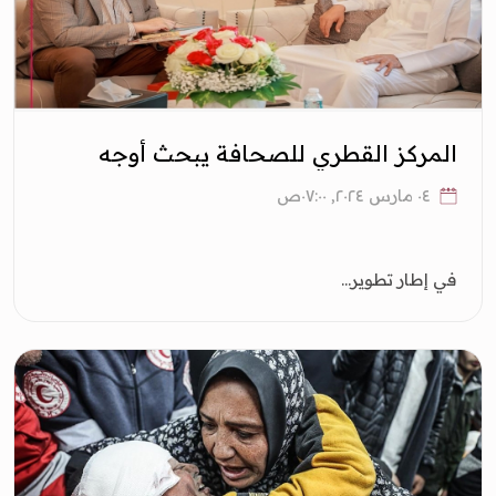
المركز القطري للصحافة يبحث أوجه
التعاون مع نقابة محرري الصحافة
٠٤ مارس ٢٠٢٤, ٠٧:٠٠ص
اللبنانية
في إطار تطوير...