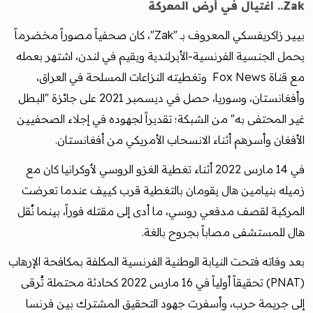
Zak.. اغتيال في أرض المعركة
بيير زاكريفسكي المعروف بـ "Zak"، كان صحفياً مصوراً مخضرماً
يحمل الجنسية الفرنسية-الأيرلندية ويقيم في لندن، اشتهر بعمله
مع قناة Fox News وتغطيته النزاعات المسلحة في العراق،
وأفغانستان، وسوريا، حصل في ديسمبر 2021 على جائزة "البطل
غير المحتفى به" من الشبكة؛ تقديراً لجهوده في إجلاء الصحفيين
الأفغان وأسرهم أثناء الانسحاب الأمريكي من أفغانستان.
في 14 مارس 2022 أثناء تغطية الغزو الروسي لأوكرانيا كان مع
زميله بنيامين هال يقومان بالتغطية قرب كييف عندما تعرضت
المركبة لقصف مدفعي روسي، ما أدى إلى مقتله فوراً، بينما نُقل
هال للمستشفى مصاباً بجروح بالغة.
بعد وفاته فتحت النيابة الوطنية الفرنسية المكلفة بمكافحة الإرهاب
(PNAT) تحقيقاً أولياً في 16 مارس 2022 كحادثة محتملة تُرقى
إلى جريمة حرب، وأسفرت جهود التحقيق المشترك بين فرنسا