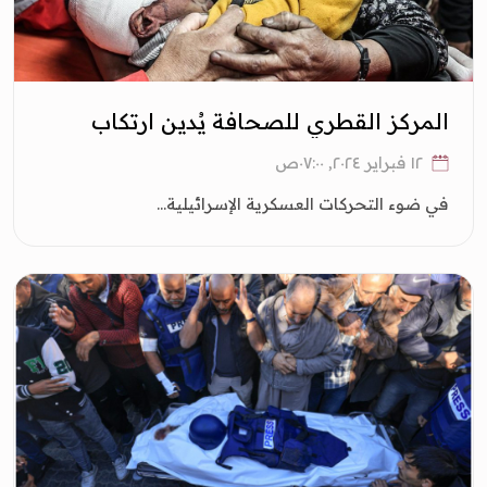
المركز القطري للصحافة يُدين ارتكاب
الاحتلال لمجزرة مروعة في رفح
١٢ فبراير ٢٠٢٤, ٠٧:٠٠ص
في ضوء التحركات العسكرية الإسرائيلية...