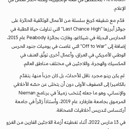
الإعلام.
قدّم مع شقيقه كريغ سلسلة من الأعمال الوثائقية الحائزة على
جوائز أبرزها "Last Chance High" التي تناولت حياة الطلبة في
المدارس البديلة في شيكاغو، وفازت بجائزة Peabody عام 2015،
إضافة إلى "Off to War" التي غاصت في يوميات جنود الحرس
الوطني الأمريكي في العراق، وأعمال أخرى توثّق العنف في
المكسيك والهجرة، واللاجئين في مختلف مناطق العالم.
لم يكن رينو مجرد ناقل للأحداث، بل كان جزءاً منها، يتقدّم
بالكاميرا إلى الصفوف الأولى دون أن يتخلى عن حسّه الأخلاقي
والإنساني، وهو ما جعله يُنتخب زميلاً في برنامج Nieman
المرموق بجامعة هارفارد عام 2019، وأستاذاً زائراً في جامعة
أركنساس لتدريس أخلاقيات الصحافة.
في 13 مارس 2022، أثناء تغطيته أزمة اللاجئين الفارين من الغزو