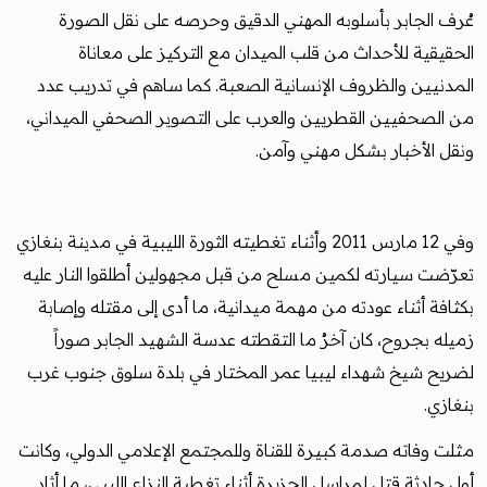
عُرف الجابر بأسلوبه المهني الدقيق وحرصه على نقل الصورة
الحقيقية للأحداث من قلب الميدان مع التركيز على معاناة
المدنيين والظروف الإنسانية الصعبة. كما ساهم في تدريب عدد
من الصحفيين القطريين والعرب على التصوير الصحفي الميداني،
ونقل الأخبار بشكل مهني وآمن.
وفي 12 مارس 2011 وأثناء تغطيته الثورة الليبية في مدينة بنغازي
تعرّضت سيارته لكمين مسلح من قبل مجهولين أطلقوا النار عليه
بكثافة أثناء عودته من مهمة ميدانية، ما أدى إلى مقتله وإصابة
زميله بجروح، كان آخرُ ما التقطته عدسة الشهيد الجابر صوراً
لضريح شيخ شهداء ليبيا عمر المختار في بلدة سلوق جنوب غرب
بنغازي.
مثلت وفاته صدمة كبيرة للقناة وللمجتمع الإعلامي الدولي، وكانت
أول حادثة قتل لمراسل الجزيرة أثناء تغطية النزاع الليبي، ما أثار