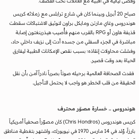
وقضى لياليه في أقبية مع العائلات تحت القصف.
صباح 20 أبريل وبينما كان في شارع ترابلس مع زملائه كريس
هوندروس وغاي مارتن ومايكل براون لتوثيق الاشتباكات سقطت
قذيفة هاون أو RPG بالقرب منهم فأُصيب هيذرينغتون إصابة
مباشرة في الجزء السفلي من جسده أدت إلى نزيف داخلي حاد،
وفشلت محاولات إنقاذه؛ بسبب نقص الإمكانات الطبية ليفارق
الحياة بعد وقت قصير.
فقدت الصحافة العالمية برحيله صوتاً بصرياً نادراً آمن بأن نقل
الحقيقة من قلب الخطر هو واجب لا يحتمل التأجيل.
هوندروس .. خسارة مصوّر محترف
كريس هوندروس (Chris Hondros) كان مصوّراً صحفياً أمريكياً
بارزاً، وُلد في 14 مارس 1970 في نيويورك، واشتهر بتغطية مناطق