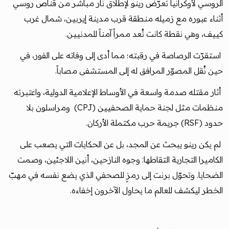
الروسي لأوكرانيا تعرّض رينو لإطلاق نار مباشر من قناص روسي
أثناء عبوره مع زميله منطقة قرب مدينة إيربين، شمال غرب
كييف، وهي نقطة كانت تُعد ممراً آمناً للمدنيين.
استقرّت الرصاصة في رقبته؛ مما أدى إلى وفاته على الفور، في
حين نُقل المصوّر المرافق له إلى المستشفى مصاباً.
أثار مقتله صدمة واسعة في الأوساط الإعلامية الدولية، واعتبرته
منظمات مثل لجنة حماية الصحفيين (CPJ) ومراسلون بلا
حدود (RSF) جريمة حرب مكتملة الأركان.
لم يكن رينو يبحث عن المجد، بل عن الحكايات التي يصعب على
الكاميرا التجارية التقاطها: وجوه النازحين، أنين اللاجئين، وصمت
الضحايا. وتحوّل برنت إلى رمزٍ للصحفي الذي يضع نفسه في مهبّ
الخطر ليكشف للعالم ما يحاول الآخرون إخفاءه.