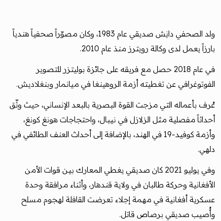
ولد الصحفي دانِش صديقي عام 1983، وكان مصوّراً صحفياً هندياً
بارزاً يعمل لدى وكالة رويترز منذ عام 2010.
في عام 2018 حصل مع فريقه على جائزة بوليتزر للتصوير
الفوتوغرافي عن تغطيته أزمة الروهينغا في ميانمار وبنغلاديش.
عُرف بأعماله التي مزجت القوة البصرية بالبعد الإنساني، حيث وثّق
أحداثاً مفصلية مثل الزلازل في نيبال، واحتجاجات هونغ كونغ،
وأزمة كوفيد-19 في الهند، بالإضافة إلى أحداث العنف الطائفي في
دلهي.
وفي يوليو 2021 كان صديقي يغطي المعارك بين قوات الأمن
الأفغانية وحركة طالبان في ولاية قندهار، وأثناء مرافقة وحدة
عسكرية أفغانية في مهمة إجلاء تعرضت القافلة لهجوم مسلح
وأُصيب صديقي برصاص قاتل.