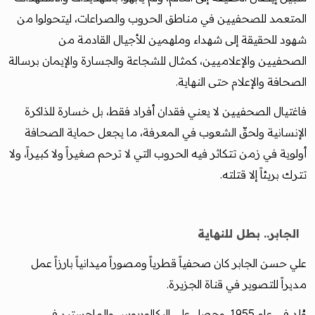
المتعمد للصحفيين في مناطق الحروب والصراعات، ليتحولوا من
شهود للحقيقة إلى شهداء وملهمين للأجيال القادمة من
الصحفيين والإعلاميين، كمثال للشجاعة والجسارة والإيمان برسالة
الصحافة والإعلام حتى النهاية.
فاغتيال الصحفيين لا يعني فقدان أفراد فقط، بل خسارة للذاكرة
الإنسانية ولحقّ الشعوب في المعرفة، ما يجعل حماية الصحافة
أولوية في زمن تتكاثر فيه الحروب التي لا ترحم صغيراً ولا كبيراً، ولا
تترك بريئاً إلا قتلته.
الجابر.. بطل للنهاية
علي حسن الجابر كان صحفياً قطرياً ومصوراً ميدانياً بارزاً عمل
مديراً للتصوير في قناة الجزيرة.
وُلد في عام 1955، وحصل على البكالوريوس والماجستير في