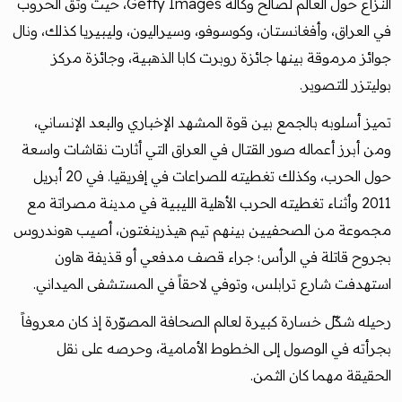
النزاع حول العالم لصالح وكالة Getty Images، حيث وثّق الحروب
في العراق، وأفغانستان، وكوسوفو، وسيراليون، وليبيريا كذلك، ونال
جوائز مرموقة بينها جائزة روبرت كابا الذهبية، وجائزة مركز
بوليتزر للتصوير.
تميز أسلوبه بالجمع بين قوة المشهد الإخباري والبعد الإنساني،
ومن أبرز أعماله صور القتال في العراق التي أثارت نقاشات واسعة
حول الحرب، وكذلك تغطيته للصراعات في إفريقيا. في 20 أبريل
2011 وأثناء تغطيته الحرب الأهلية الليبية في مدينة مصراتة مع
مجموعة من الصحفيين بينهم تيم هيذرينغتون، أصيب هوندروس
بجروح قاتلة في الرأس؛ جراء قصف مدفعي أو قذيفة هاون
استهدفت شارع ترابلس، وتوفي لاحقاً في المستشفى الميداني.
رحيله شكّل خسارة كبيرة لعالم الصحافة المصوّرة إذ كان معروفاً
بجرأته في الوصول إلى الخطوط الأمامية، وحرصه على نقل
الحقيقة مهما كان الثمن.