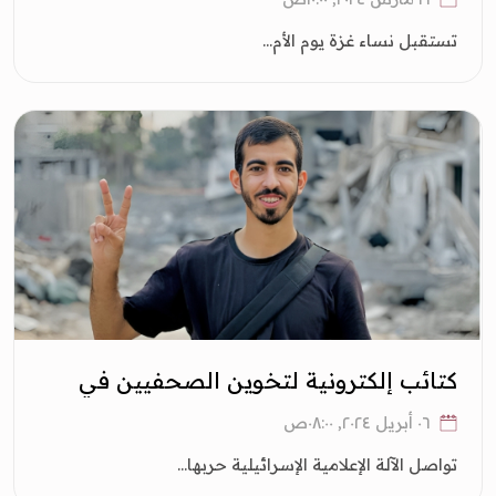
تستقبل نساء غزة يوم الأم...
كتائب إلكترونية لتخوين الصحفيين في
غزة
٠٦ أبريل ٢٠٢٤, ٠٨:٠٠ص
تواصل الآلة الإعلامية الإسرائيلية حربها...