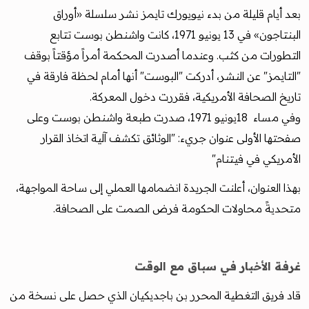
بعد أيام قليلة من بدء نيويورك تايمز نشر سلسلة «أوراق
البنتاجون» في 13 يونيو 1971، كانت واشنطن بوست تتابع
التطورات من كثب. وعندما أصدرت المحكمة أمراً مؤقتاً بوقف
"التايمز" عن النشر، أدركت "البوست" أنها أمام لحظة فارقة في
تاريخ الصحافة الأمريكية، فقررت دخول المعركة.
وفي مساء 18يونيو 1971، صدرت طبعة واشنطن بوست وعلى
صفحتها الأولى عنوان جريء: "الوثائق تكشف آلية اتخاذ القرار
الأمريكي في فيتنام"
بهذا العنوان، أعلنت الجريدة انضمامها العملي إلى ساحة المواجهة،
متحديةً محاولات الحكومة فرض الصمت على الصحافة.
غرفة الأخبار في سباق مع الوقت
قاد فريق التغطية المحرر بن باجديكيان الذي حصل على نسخة من