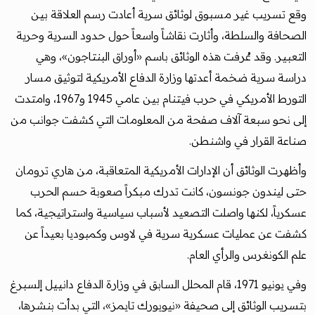
وقع تسريب غير مسبوق لوثائق سرية أعادت رسم العلاقة بين
الصحافة والسلطة، وأثارت نقاشاً واسعاً حول حدود السرية وحرية
التعبير. وقد عُرفت هذه الوثائق باسم «أوراق البنتاجون»، وهي
دراسة سرية ضخمة أعدتها وزارة الدفاع الأمريكية لتوثيق مسار
التورط الأمريكي في حرب فيتنام بين عامي 1945 و1967، وامتدت
إلى نحو سبعة آلاف صفحة من المعلومات التي كشفت جوانب من
صناعة القرار في واشنطن.
وأظهرت الوثائق أن الإدارات الأمريكية المتعاقبة، من هاري ترومان
حتى ليندون جونسون، كانت تدرك مبكراً صعوبة حسم الحرب
عسكرياً، لكنها واصلت التصعيد لأسباب سياسية واستراتيجية، كما
كشفت عن عمليات عسكرية سرية في لاوس وكمبوديا بعيداً عن
علم الكونغرس والرأي العام.
وفي يونيو 1971، قام المحلل السابق في وزارة الدفاع دانييل إلسبرغ
بتسريب الوثائق إلى صحيفة «نيويورك تايمز»، التي بدأت بنشرها،