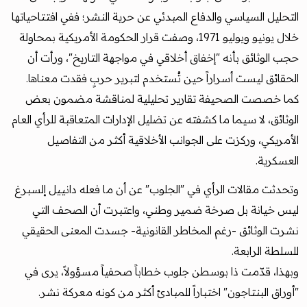
التحليل السياسي والدفاع المبدئي عن حرية النشر؛ ففي افتتاحياتها
خلال يونيو ويوليو 1971، وصفت قرار الحكومة الأمريكية بمحاولة
حجب الوثائق بأنه "إخفاق أخلاقي في مواجهة التاريخ"، ورأت أن
الحقائق ليست أسراراً حين تُستخدم لتبرير حربٍ فقدت معناها.
كما خصصت الصحيفة تقارير تحليلية لمناقشة مضمون بعض
الوثائق، لا سيما ما كشفته عن تضليل الإدارات المتعاقبة للرأي العام
الأمريكي، وركزت على الجوانب الأخلاقية أكثر من التفاصيل
العسكرية.
وتحدثت مقالات الرأي في "الجلوب" عن أن ما فعله دانييل إلسبرغ
ليس خيانة بل صرخة ضمير وطني، واعتبرت أن الصحف التي
نشرت الوثائق -رغم المخاطر القانونية- جسدت المعنى الحقيقي
للسلطة الرابعة.
وبهذا، قدّمت ذا بوسطن جلوب خطاباً صحفياً مسؤولاً، يرى في
"أوراق البنتاجون" اختباراً للمبادئ أكثر من كونه معركة نشر.