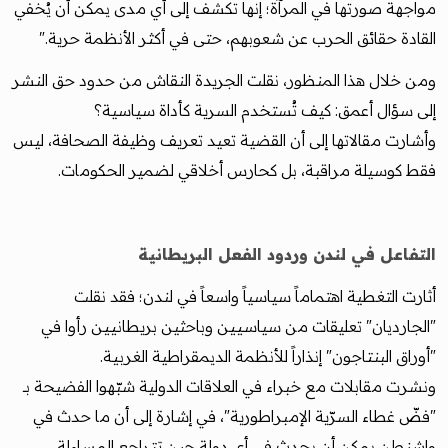
مواجهة صورتها في المرآة؛ إنها تكشف إلى أي مدى يمكن أن يُخفي
القادة حقائق الحرب عن شعوبهم، حتى في أكثر الأنظمة حرية."
ومن خلال هذا المنظور، نقلت الجريدة النقاش من حدود حق النشر
إلى سؤال أعمق: كيف تُستخدم السرية كأداة سياسية؟
وأشارت مقالاتها إلى أن القضية تعيد تعريف وظيفة الصحافة، ليس
فقط كوسيلة مراقبة، بل كحارس أخلاقي لضمير الحكومات.
التفاعل في لندن وردود الفعل البريطانية
أثارت التغطية اهتماماً سياسياً واسعاً في لندن؛ فقد نقلت
"الجارديان" تعليقات من سياسيين وباحثين بريطانيين رأوا في
"أوراق البنتاجون" إنذاراً للأنظمة الديمقراطية الغربية.
ونشرت مقابلات مع خبراء في العلاقات الدولية شبّهوا الفضيحة بـ
"فضّ غطاء السرّية الإمبراطورية"، في إشارة إلى أن ما حدث في
واشنطن يمكن أن يحدث في أي دولة حين تتراجع المساءلة