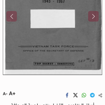
A+
A-