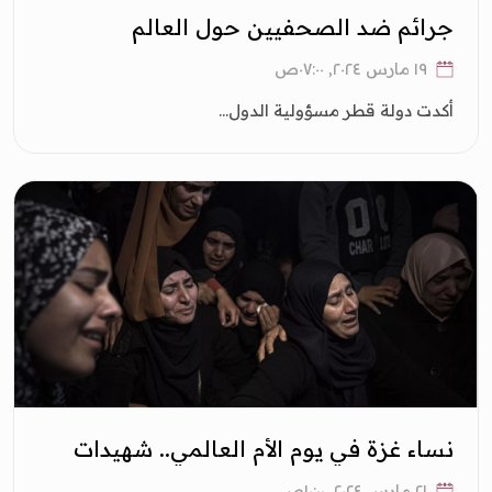
جرائم ضد الصحفيين حول العالم
١٩ مارس ٢٠٢٤, ٠٧:٠٠ص
أكدت دولة قطر مسؤولية الدول...
نساء غزة في يوم الأم العالمي.. شهيدات
وأرامل وثَكَالَى
٢١ مارس ٢٠٢٤, ١٠:٠٠ص