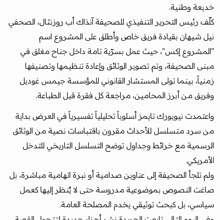
خديعة وطنية.
كلّف رئيس التحرير التنفيذي للصحيفة آنذاك أب روزنثال، الصحفي
نيل شيهان بقيادة فريق خاص وأطلق على المشروع اسم
"المشروع إكس"، حيث عمل بسرّية تامة داخل جناح مغلق في
مبنى الصحيفة، وتم تصوير الوثائق وإعادة تنظيمها وتصنيفها
زمنياً، بينما تولى المستشار القانوني للمؤسسة جيمس غوديل
وفريق من أبرز المحامين، مراجعة كل فقرة قبل الطباعة.
واعتمدت نيويورك تايمز أسلوباً تحليلياً تفسيرياً في العرض بداية
من سرد متسلسل للأحداث مقرون باقتباسات نصية من الوثائق
الرسمية مع خرائط وجداول توضح التسلسل التاريخي للتدخل
الأمريكي.
ولم تلجأ الصحيفة إلى عناوين صدامية أو نبرة اتهامية مباشرة، بل
صاغت النصوص بموضوعية مدروسة حتى لا يُنظر إليها كعمل
سياسي، بل كبحث توثيقي يخدم المصلحة العامة.
وفي اليوم التالي تابعت الجريدة نشر أجزاء جديدة لتتحول القصة