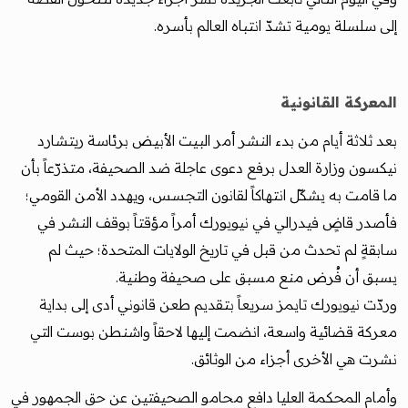
إلى سلسلة يومية تشدّ انتباه العالم بأسره.
المعركة القانونية
بعد ثلاثة أيام من بدء النشر أمر البيت الأبيض برئاسة ريتشارد
نيكسون وزارة العدل برفع دعوى عاجلة ضد الصحيفة، متذرّعاً بأن
ما قامت به يشكّل انتهاكاً لقانون التجسس، ويهدد الأمن القومي؛
فأصدر قاضٍ فيدرالي في نيويورك أمراً مؤقتاً بوقف النشر في
سابقةٍ لم تحدث من قبل في تاريخ الولايات المتحدة؛ حيث لم
يسبق أن فُرض منع مسبق على صحيفة وطنية.
وردّت نيويورك تايمز سريعاً بتقديم طعن قانوني أدى إلى بداية
معركة قضائية واسعة، انضمت إليها لاحقاً واشنطن بوست التي
نشرت هي الأخرى أجزاء من الوثائق.
وأمام المحكمة العليا دافع محامو الصحيفتين عن حق الجمهور في