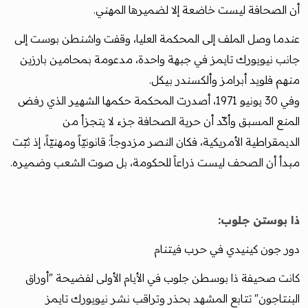
أن الصحافة ليست خاضعة إلا لضميرها المهني.
عندما وصل الملف إلى المحكمة العليا، وقفت واشنطن بوست إلى
جانب نيويورك تايمز في جبهة واحدة، مدعومة بمحامين بارزين
منهم فلويد أبرامز وألكسندر بيكل.
وفي 30 يونيو 1971، أصدرت المحكمة حكمها الشهير الذي رفض
المنع المسبق وأكّد أن حرية الصحافة جزء لا يتجزأ من
الديمقراطية الأمريكية، فكان النصر مزدوجاً: قانونيّاً ومهنيّاً، إذ ثبّت
مبدأ أن الصحف ليست ذراعاً للحكومة، بل صوت الشعب وضميره.
ذا بوستن جلوب:
دور جون كينيدي في حرب فيتنام
كانت صحيفة ذا بوسطن جلوب في الأيام الأولى لفضيحة "أوراق
البنتاجون" تتابع المشهد بحذر وتراقب نشر نيويورك تايمز