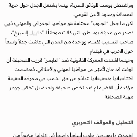
وواشنطن بوست للوثائق السرية، بينما يشتعل الجدل حول حرية
الصحافة وحدود الأمن القومي.
لكن ما جعل "الجلوب" مختلفة هو موقعها الجغرافي والمهني؛ فهي
تصدر من مدينة بوسطن، التي كانت موطناً لـ "دانييل إلسبرغ"،
صاحب التسريب نفسه، وواحدة من المدن التي عاشت جدلاً واسعاً
حول الحرب في فيتنام.
وحينما اشتدت المعركة القانونية ضد "التايمز" قررت الصحيفة أن
الوقت قد حان لتُعبّر عن موقفها المهني والأخلاقي، فخصّصت
افتتاحياتها وتحقيقاتها لتدافع عن حق الشعب في معرفة الحقيقة،
مؤكدة أن القضية لم تعد تخص صحيفة واحدة، بل تخصّ جوهر
مهنة الصحافة.
التحليل والموقف التحريري
اعتمدت ذا بوسطن جلوب أسلوباً واضحاً في تناولها: مزيجاً من