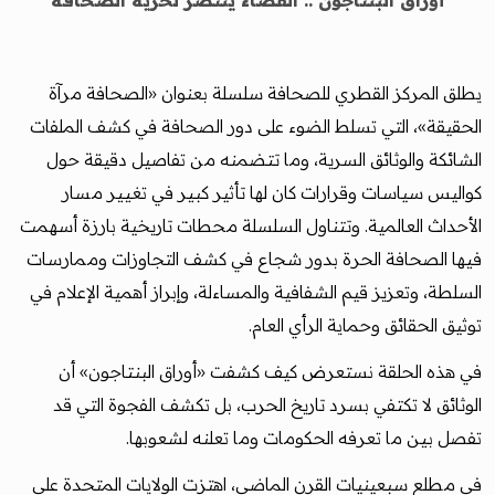
أوراق البنتاجون .. القضاء ينتصر لحرية الصحافة
يطلق المركز القطري للصحافة سلسلة بعنوان «الصحافة مرآة
الحقيقة»، التي تسلط الضوء على دور الصحافة في كشف الملفات
الشائكة والوثائق السرية، وما تتضمنه من تفاصيل دقيقة حول
كواليس سياسات وقرارات كان لها تأثير كبير في تغيير مسار
الأحداث العالمية. وتتناول السلسلة محطات تاريخية بارزة أسهمت
فيها الصحافة الحرة بدور شجاع في كشف التجاوزات وممارسات
السلطة، وتعزيز قيم الشفافية والمساءلة، وإبراز أهمية الإعلام في
توثيق الحقائق وحماية الرأي العام.
في هذه الحلقة نستعرض كيف كشفت «أوراق البنتاجون» أن
الوثائق لا تكتفي بسرد تاريخ الحرب، بل تكشف الفجوة التي قد
تفصل بين ما تعرفه الحكومات وما تعلنه لشعوبها.
في مطلع سبعينيات القرن الماضي، اهتزت الولايات المتحدة على