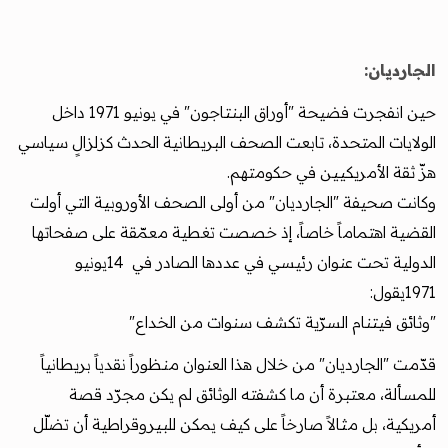
الجارديان:
حين انفجرت فضيحة "أوراق البنتاجون" في يونيو 1971 داخل
الولايات المتحدة، تابعت الصحف البريطانية الحدث كزلزالٍ سياسي
هزّ ثقة الأمريكيين في حكومتهم.
وكانت صحيفة "الجارديان" من أولى الصحف الأوروبية التي أولت
القضية اهتماماً خاصاً، إذ خصصت تغطية معمّقة على صفحاتها
الدولية تحت عنوان رئيسي في عددها الصادر في 14يونيو
1971يقول:
"وثائق فيتنام السرّية تكشف سنوات من الخداع"
قدّمت "الجارديان" من خلال هذا العنوان منظوراً نقدياً بريطانياً
للمسألة، معتبرة أن ما كشفته الوثائق لم يكن مجرّد قصة
أمريكية، بل مثالاً صارخاً على كيف يمكن للبيروقراطية أن تضلّل