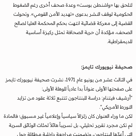
لتلحق بها «واشنطن بوست» وعدة صحف أخرى رغم الضغوط
الحكومية لوقف النشر بدعوى «تهديد الأمن القومي». وتحولت
القضية إلى معركة قضائية انتهت بحكم المحكمة العليا لصالح
الصحف، مؤكدة أن حرية الصحافة تمثل ركيزة أساسية
للديمقراطية.
صحيفة نيويورك تايمز:
في الثالث عشر من يونيو عام 1971، نشرت صحيفة نيويورك تايمز
على صفحتها الأولى عنواناً بدا عادياً للوهلة الأولى:
"أرشيف فيتنام: دراسة للبنتاجون تتتبع ثلاثة عقود من تزايد
التورط الأمريكي".
لكن ما وراء العنوان كان زلزالاً سياسياً وإعلامياً غير مسبوق؛ فالمادة
لم تكن مجرد تقرير تحليلي، بل تسريباً هائلاً لمئات الوثائق السرية
التي أعدّها البنتاجون، وتضمنت مراجعة داخلية مطوّلة حول