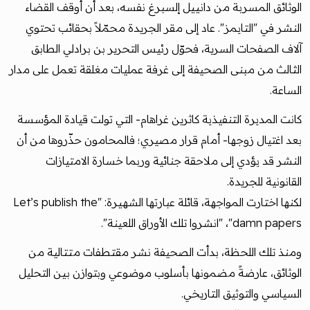
الوثائق المسربة من دانييل إلسبرغ نفسه، بعد أن أوقف القضاء
النشر في "التايمز". عاد إلى مقر الجريدة محمّلاً بحقائب تحتوي
آلاف الصفحات السرية، فحوّل رئيس التحرير بن برادلي الطابق
الثالث من مبنى الصحيفة إلى غرفة عمليات مغلقة تعمل على مدار
الساعة.
كانت المديرة التنفيذية كاثرين غراهام- التي تولت قيادة المؤسسة
بعد اغتيال زوجها- أمام قرار مصيري؛ فالمحامون حذّروها من أن
النشر قد يؤدي إلى ملاحقة جنائية وربما خسارة الامتيازات
القانونية للجريدة.
لكنها اختارت المواجهة، قائلة عبارتها الشهيرة: "Let’s publish the
damn papers"، "انشروا تلك الأوراق اللعينة".
ومنذ تلك اللحظة، بدأت الصحيفة نشر مقتطفات متتالية من
الوثائق، عارضةً مضمونها بأسلوب موضوعي وبتوازن بين التحليل
السياسي والتوثيق التاريخي.