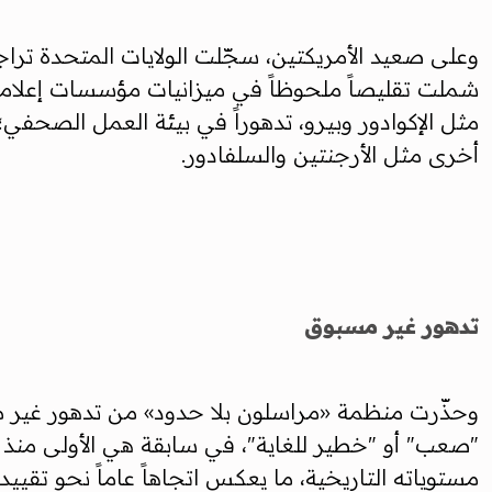
شملت تقليصاً ملحوظاً في ميزانيات مؤسسات إعلامية د
مثل الإكوادور وبيرو، تدهوراً في بيئة العمل الصح
أخرى مثل الأرجنتين والسلفادور.
تدهور غير مسبوق
وحذّرت منظمة «مراسلون بلا حدود» من تدهور غير م
مستوياته التاريخية، ما يعكس اتجاهاً عاماً نحو تقيي