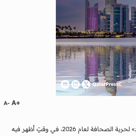
A+
A-
تصدّرت دولةُ قطر والجمهوريةُ الإسلاميةُ الموريتانية ، الدولَ العربيةَ في تصنيف منظمة «مراسلون بلا حدود» لحرية الصحافة لعام 2026، في وقتٍ أظهر فيه