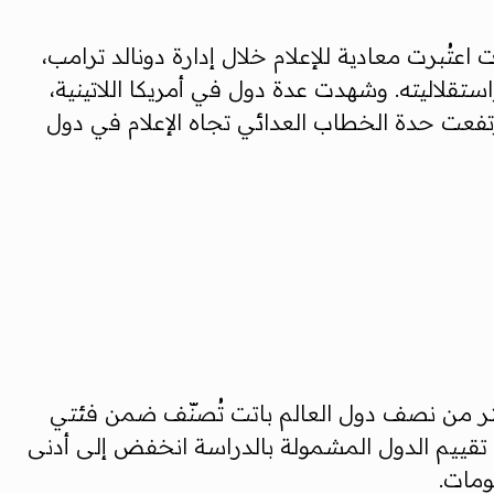
بة 64، وفق تحليل المؤشر، نتيجة سياسات اعتُبرت معادية للإعلام خلال إدارة دونالد ترامب،
تقلاليته. وشهدت عدة دول في أمريكا اللاتينية،
تفعت حدة الخطاب العدائي تجاه الإعلام في دول
كثر من نصف دول العالم باتت تُصنّف ضمن فئتي
لمؤشر قبل 25 عاماً. وأظهر التقرير أن متوسط تقييم الدول المشمولة بالدراسة انخفض إلى أدنى
ومات.