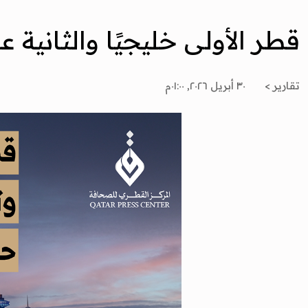
قطر الأولى خليجيًا والثانية عربيًا وتتقدم 4 مراكز في 
تقارير >
٣٠ أبريل ٢٠٢٦, ٠١:٠٠م