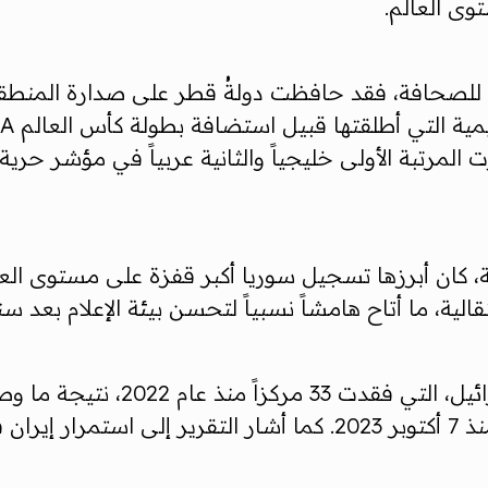
توى العالم.
ية، ما أتاح هامشاً نسبياً لتحسن بيئة الإعلام بعد س
في المقابل، رصد التقرير تراجعا
في قطاع غزة، حيث استُشهد أكثر من 220 صحفياً منذ 7 أكتوبر 2023. 