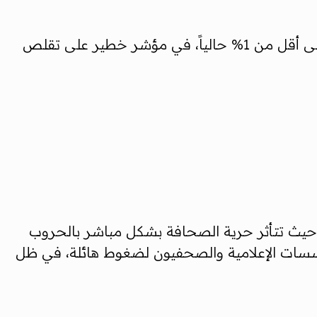
وأشار التقرير إلى تراجع نسبة سكان العالم الذين يعيشون في بيئة إعلامية "جيدة" من 20% قبل 25 عاماً إلى أقل من 1% حالياً، في مؤشر خطير على تقلص
ر، حيث تتأثر حرية الصحافة بشكل مباشر بالحروب
16)، واليمن (164)، وحسب التقرير تتعرض المؤسسات الإعلامية والصحفيون لضغوط هائلة، في ظل