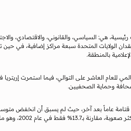
ة، هي: السياسي، والقانوني، والاقتصادي، والاجتما
ت فقدان الولايات المتحدة سبعة مراكز إضافية، في حي
إعلامية بالمنطقة.
مي للعام العاشر على التوالي، فيما استمرت إريتريا ف
صحافة وحماية الصحفيين.
 قتامة عاماً بعد آخر، حيث لم يسبق أن انخفض متوسط 
وبات أكثر من 52.2% م