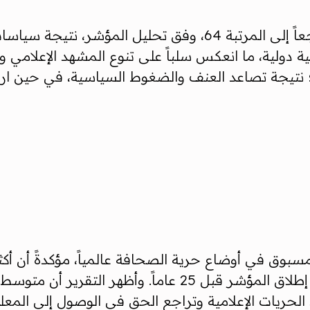
وعلى صعيد الأمريكتين، سجّلت الولايات المتحدة تراجعاً إلى المرت
ولية، ما انعكس سلباً على تنوع المشهد الإعلامي واس
في؛ نتيجة تصاعد العنف والضغوط السياسية، في حين ار
سبوق في أوضاع حرية الصحافة عالمياً، مؤكدةً أن أ
"صعب" أو "خطير للغاية"، في سابقة هي الأولى منذ إطلاق ا
د الحريات الإعلامية وتراجع الحق في الوصول إلى المعل