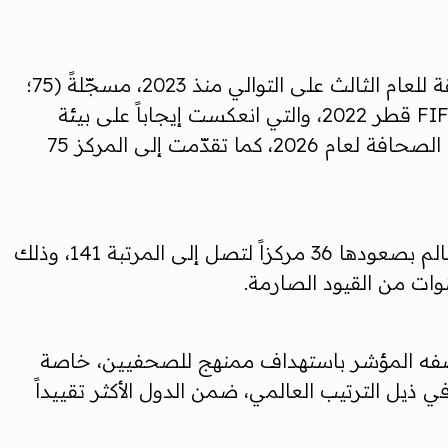
وبحسب بيانات المؤشر، التي ينشرها المركز القطري للصحافة، فقد حافظت دولةُ قطر على صدارة المنطقة للعام الثالث على التوالي منذ 2023، مسجّلةً (75؛
+4)، مستفيدةً من حزمة الإصلاحات القانونية والتنظيمية التي أطلقتها قبيل استضافة بطولة كأس العالم FIFA قطر 2022، والتي انعكست إيجاباً على بيئة
العمل الإعلامي، حيث عزّزت مكانتها الإعلامية، وتصدّرت المرتبة الأولى خليجياً والثانية عربياً في مؤشر حرية الصحافة لعام 2026، كما تقدّمت إلى المركز 75
وشهدت خريطة حرية الصحافة العالمية تحولات لافتة، كان أبرزها تسجيل سوريا أكبر قفزة على مستوى العالم بصعودها 36 مركزاً لتصل إلى المرتبة 141، وذلك
نوات من القيود الصارمة.
ً حاداً في ترتيب إسرائيل، التي فقدت 33 مركزاً منذ عام 2022، نتيجة ما وصفه المؤشر باستهداف ممنهج للصحفيين، خاصة
كما أشار التقرير إلى استمرار إيران في ذيل الترتيب العالمي، ضمن الدول الأكثر تقييداً