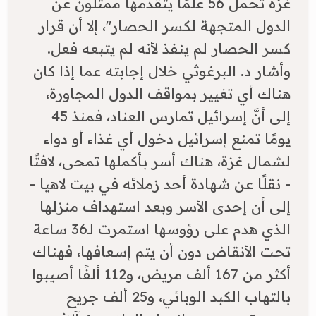
غزة تحمل 56 علمًا يتقدمها ممثلون عن
الدول المتجهة لكسر الحصار"، إلا أن قرار
كسر الحصار لم ينفذ لأنه لم يتبعه فعل.
وأشار د. البرغوثي خلال إجابته عما إذا كان
هناك أي تغيير بمواقف الدول المجاورة،
إلى أنَّ إسرائيل تمارس العناد، فمنذ 45
يومًا تمنع إسرائيل دخول أي غذاء أو دواء
لشمال غزة، هناك أسر بأكملها تمحى، لافتًا
- نقلًا عن شهادة أحد زملائه في بيت لاهيا -
إلى أن إحدى الأسر وبعد استهداف منزلها
الذي هدم على رؤوسها استمرت لـ36 ساعة
تحت الأنقاض دون أن يتم إسعافها، فهناك
أكثر من 167 ألف مريض، و112 ألفًا أصيبوا
بالتهاب الكبد الوبائي، و25 ألف جريح