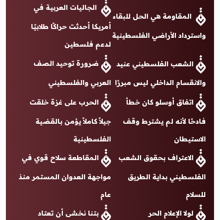
الجاليات العربية في
المقاومة هي الحل للبقاء
أمريكا أحدثت حراكًا طلابيًا
واسترداد الأراضي الفلسطينية
لدعم فلسطين
ضرورة توحيد الصف
الشعب الفلسطيني عنيد
والانقسام الداخلي ليس مبررًا
العربي والفلسطيني
اتفاق أوسلو كان خطأ
الحرب على غزة خلقت
فادحًا لأنه لم يشترط وقف
جيلاً كاملاً يؤمن بالقضية
الاستيطان
الفلسطينية
الاعتراف بحقوق الشعب
المقاطعة سلاح قوي في
الفلسطيني بداية الطريق
مواجهة العدوان المستمر منذ
للسلام
عام
لولا الإعلام الحر
بتنا نخشى أن تعتاد