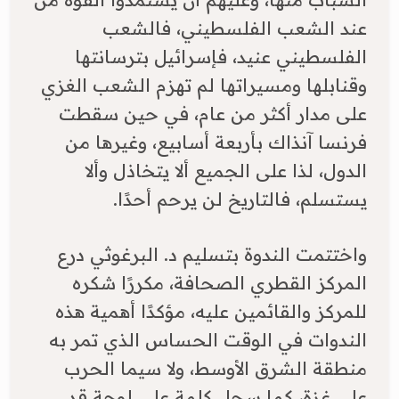
عند الشعب الفلسطيني، فالشعب
الفلسطيني عنيد، فإسرائيل بترسانتها
وقنابلها ومسيراتها لم تهزم الشعب الغزي
على مدار أكثر من عام، في حين سقطت
فرنسا آنذاك بأربعة أسابيع، وغيرها من
الدول، لذا على الجميع ألا يتخاذل وألا
يستسلم، فالتاريخ لن يرحم أحدًا.
​واختتمت الندوة بتسليم د. البرغوثي درع
المركز القطري الصحافة، مكررًا شكره
للمركز والقائمين عليه، مؤكدًا أهمية هذه
الندوات في الوقت الحساس الذي تمر به
منطقة الشرق الأوسط، ولا سيما الحرب
على غزة، كما سجل كلمة على لوحة قد