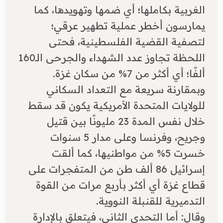
الغربية بكاملها؛ أي ضمها وتهويدها، كما
يمارسون أخطر عملية تطهير عرقي؛
لتصفية القضية الفلسطينية، فحتى
اللحظة تجاوز عدد الشهداء والجرحى الـ160
ألفًا؛ أي أكثر من 7% من سكان غزة.
وبمقارنة سريعة مع التعداد السكاني
للولايات المتحدة الأمريكية يكون قد سقط
خلال نفس المدة 23 مليونًا بين قتيل
وجريح، وفرنسا وعلى مدار 5 سنوات
خسرت 5% من مواطنيها، كما ألقت
إسرائيل 86 ألف طن من المتفجرات على
قطاع غزة أي أكثر بأربع مرات من القوة
التدميرية للقنبلة النووية.
وقال: أما التحدي الثاني، فيتعلق بالإدارة