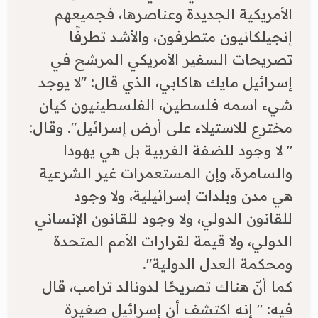
الأمريكية الجديدة وعناصرها، فجميعهم
إنجيلكانيون متطرفون، والأشد تطرفًا
تصريحات السفير الأمريكي المرشح في
إسرائيل مايك هاكابي، الذي قال: "لا يوجد
شيء اسمه فلسطين، الفلسطينيون كيان
مخترع للاستيلاء على أرض إسرائيل". وقال:
" لا وجود للضفة الغربية بل هي يهودا
والسامرة، وإن المستعمرات غير الشرعية
هي مدن وبلدات إسرائيلية، ولا وجود
للقانون الدولي، ولا وجود للقانون الإنساني
الدولي، ولا قيمة لقرارات الأمم المتحدة
ومحكمة العدل الدولية".
كما أنّ هناك تصريحًا لدونالد ترامب، قال
فيه: " إنه اكتشف أن إسرائيل صغيرة