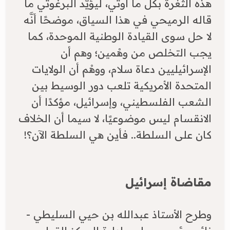
هذه الثغرة بكل ما أوتي، ليؤيّد البرغوثي ما
قاله الرميحي في هذا السياق، موضحًا أنَّه
لا حل سوى القيادة الوطنية الموحدة، كما
يجب التخلص من وهْمين؛ وهم أن
الإسرائيليين دعاة سلام، ووهْم أن الولايات
المتحدة الأمريكية تلعب دور الوسيط بين
الشعب الفلسطيني، وإسرائيل، مؤكدًا أن
الانقسام ليس موضوعيًا، لا سيما أن الخلاف
كان على السلطة.. فأين هي السلطة الآن؟!
مقاضاة إسرائيل
وطرح الأستاذ عبدالله بن حيي السليطي -