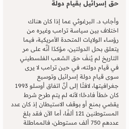
حق إسرائيل بقيام دولة
​وأجاب د. البرغوثي عما إذا كان هناك
اختلاف بين سياسة ترامب وغيره من
رؤساء الولايات المتحدة الأمريكية، فيما
يتعلق بحل الدولتين، مؤكدًا أنَّه على مر
التاريخ لم يُنفَ حق الشعب الفلسطيني
في قيام دولته، في حين ترامب لا يرى
سوى قيام دولة إسرائيل وتوسيع
جغرافيتها، لافتًا إلى أنَّ اتفاق أوسلو 1993
كان خطأ فادحًا؛ لأنه لم يتم طرح شرط
يقضي بمنع أو بوقف الاستيطان إذ كان عدد
المستوطنين 121 ألفًا، أما الآن فقد بلغ
عددهم 750 ألف مستوطن، فالمماطلة