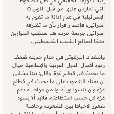
إثبات دورها الحقيقي في ظل الضغوط
التي تمارس عليها من قبل اللوبيات
الإسرائيلية في عدم إدانة ما تقوم به
إسرائيل، فإصدار قرار بأن ما تقترفه
إسرائيل جريمة حرب، هنا ستقلب الموازين
حتمًا لصالح الشعب الفلسطيني.
وانتقد د. البرغوثي في ختام حديثه ضعف
ردود أفعال الدول العربية والإسلامية حيال
ما يحدث في قطاع غزة، وقال: بتنا نخشى
أن تعتاد الشعوب على ما يحدث في قطاع
غزة وأن ينسوا وييأسوا من مواصلة دعم
غزة كل حسب استطاعته، فلابد ألا يسود
شعور الإحباط بين الشعوب، وخاصة
الشباب منها، وعليهم أن يستمدوا القوة من