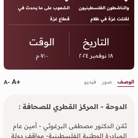
والناشطون الفلسطينيون
الشعوب على ما يحدث في
لقتلت غزة في ظلام
قطاع غزة
التاريخ
الوقت
١٨ نوفمبر ٢٠٢٤
٠٧:٠٠م
A+
الوصف
صور
فيديو
A-
الدوحة - المركز القطري للصحافة :
​ثمّن الدكتور مصطفى البرغوثي - أمين عام
المبادرة الوطنية الفلسطينية- مواقف دولة