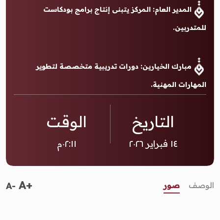
المدير العام: المركز يتبنى إنتاج برامج بودكاست
للمتدربين.
مبارك الخيارين: دورات تدريبية متخصصة لتطوير
المهارات المهنية.
التاريخ
الوقت
١٤ فبراير ٢٠٢٦
٠٢:١١م
A+
الوصف
صور
A-