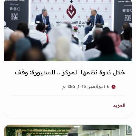
خلال ندوة نظمها المركز .. السنيورة: وقف
الحرب على لبنان بيد أمريكا
٢٤ نوفمبر ٢٠٢٤, ٠٦:٤٥م
المزيد