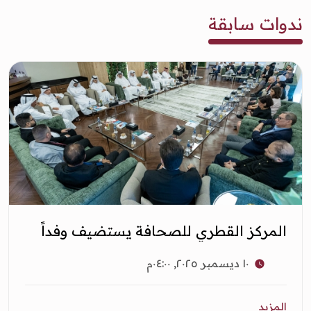
ندوات سابقة
المركز القطري للصحافة يستضيف وفداً
إعلامياً عراقياً في جلسة حوارية
١٠ ديسمبر ٢٠٢٥, ٠٤:٠٠م
المزيد