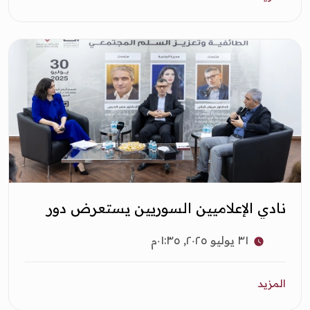
نادي الإعلاميين السوريين يستعرض دور
الإعلام في مواجهة الخطابات الطائفية
٣١ يوليو ٢٠٢٥, ٠١:٣٥م
المزيد