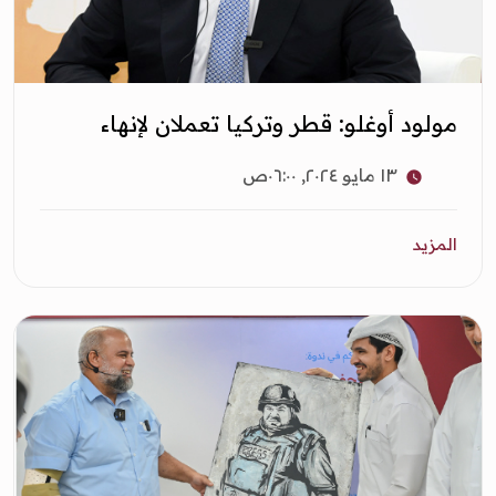
‏مولود أوغلو: قطر وتركيا تعملان لإنهاء
الحرب على غزة
١٣ مايو ٢٠٢٤, ٠٦:٠٠ص
المزيد