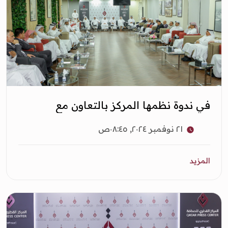
في ندوة نظمها المركز بالتعاون مع
أكاديمية جوعان : الإعلام ركيزة
٢١ نوفمبر ٢٠٢٤, ٠٨:٤٥ص
لتعزيز الأمن الوطني
المزيد