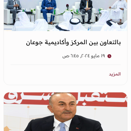
بالتعاون بين المركز وأكاديمية جوعان
١٩ مايو ٢٠٢٤, ٠٦:٤٥ص
المزيد