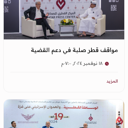
مواقف قطر صلبة في دعم القضية
الفلسطينية
١٨ نوفمبر ٢٠٢٤, ٠٧:٠٠م
المزيد