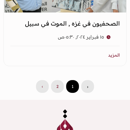
الصحفيون في غزه , الموت في سبيل
الحقيقة
١٥ فبراير ٢٠٢٤, ٠٥:٣٠ص
المزيد
›
2
1
‹